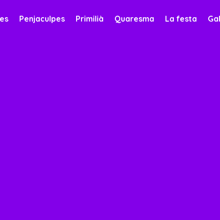
es
Penjaculpes
Primilià
Quaresma
La festa
Gal