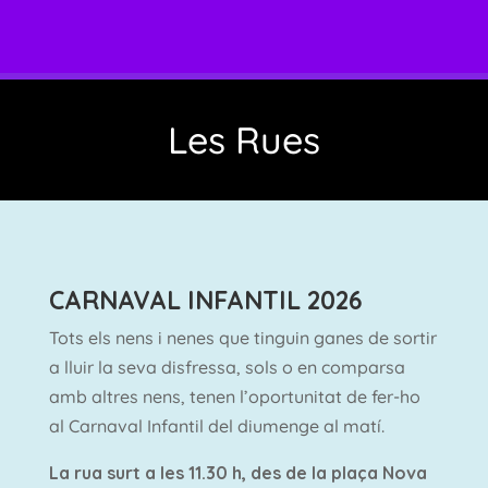
Les Rues
CARNAVAL INFANTIL 2026
Tots els nens i nenes que tinguin ganes de sortir
a lluir la seva disfressa, sols o en comparsa
amb altres nens, tenen l’oportunitat de fer-ho
al Carnaval Infantil del diumenge al matí.
La rua surt a les 11.30 h, des de la plaça Nova